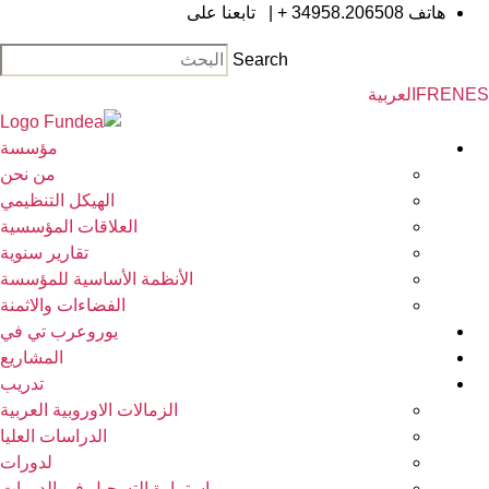
ال
هاتف
34958.206508 +
|
تابعنا على
إلى
Search
الم
EN
FR
العربية
مؤسسة
من نحن
الهيكل التنظيمي
العلاقات المؤسسية
تقارير سنوية
الأنظمة الأساسية للمؤسسة
الفضاءات والاثمنة
يوروعرب تي في
المشاريع
تدريب
الزمالات الاوروبية العربية
الدراسات العليا
لدورات
استمارة التسجيل في الدورات