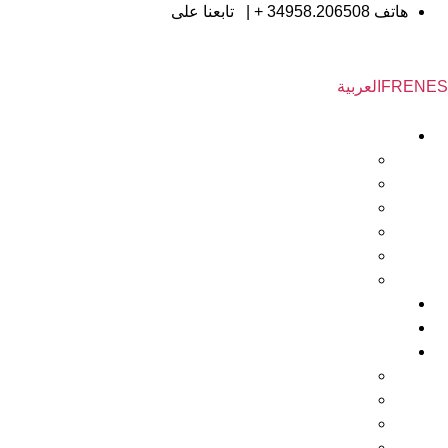
هاتف
34958.206508 +
|
تابعنا على
ES
EN
FR
العربية