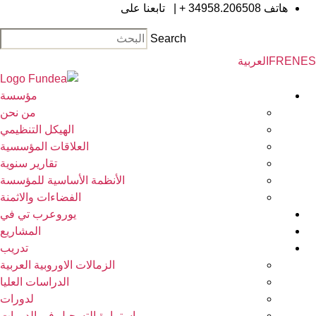
ال
هاتف
34958.206508 +
|
تابعنا على
إلى
Search
الم
EN
FR
العربية
مؤسسة
من نحن
الهيكل التنظيمي
العلاقات المؤسسية
تقارير سنوية
الأنظمة الأساسية للمؤسسة
الفضاءات والاثمنة
يوروعرب تي في
المشاريع
تدريب
الزمالات الاوروبية العربية
الدراسات العليا
لدورات
استمارة التسجيل في الدورات