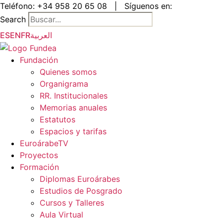
Saltar
Teléfono:
+34 958 20 65 08
|
Síguenos en:
al
Search
contenido
ES
EN
FR
العربية
Fundación
Quienes somos
Organigrama
RR. Institucionales
Memorias anuales
Estatutos
Espacios y tarifas
EuroárabeTV
Proyectos
Formación
Diplomas Euroárabes
Estudios de Posgrado
Cursos y Talleres
Aula Virtual