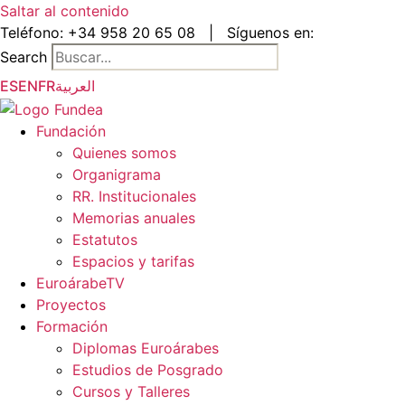
Saltar al contenido
Teléfono:
+34 958 20 65 08
|
Síguenos en:
Search
ES
EN
FR
العربية
Fundación
Quienes somos
Organigrama
RR. Institucionales
Memorias anuales
Estatutos
Espacios y tarifas
EuroárabeTV
Proyectos
Formación
Diplomas Euroárabes
Estudios de Posgrado
Cursos y Talleres