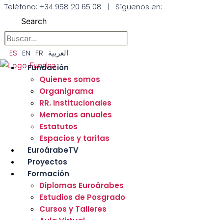
Saltar
Teléfono:
+34 958 20 65 08
|
Síguenos en:
al
Search
contenido
ES
EN
FR
العربية
Fundación
Quienes somos
Organigrama
RR. Institucionales
Memorias anuales
Estatutos
Espacios y tarifas
EuroárabeTV
Proyectos
Formación
Diplomas Euroárabes
Estudios de Posgrado
Cursos y Talleres