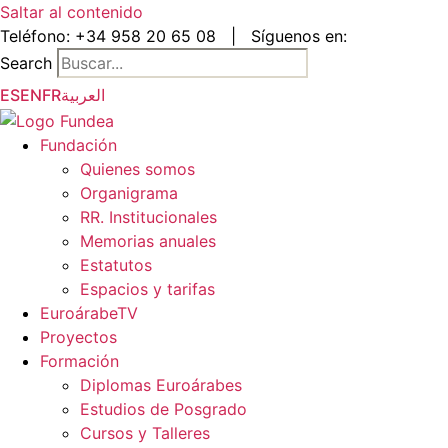
Saltar al contenido
Teléfono:
+34 958 20 65 08
|
Síguenos en:
Search
ES
EN
FR
العربية
Fundación
Quienes somos
Organigrama
RR. Institucionales
Memorias anuales
Estatutos
Espacios y tarifas
EuroárabeTV
Proyectos
Formación
Diplomas Euroárabes
Estudios de Posgrado
Cursos y Talleres