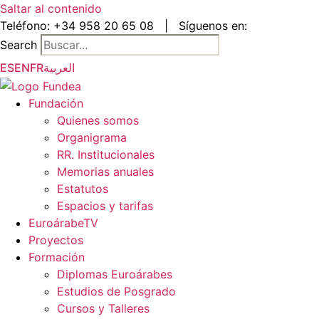
Saltar al contenido
Teléfono:
+34 958 20 65 08
|
Síguenos en:
Search
ES
EN
FR
العربية
Fundación
Quienes somos
Organigrama
RR. Institucionales
Memorias anuales
Estatutos
Espacios y tarifas
EuroárabeTV
Proyectos
Formación
Diplomas Euroárabes
Estudios de Posgrado
Cursos y Talleres