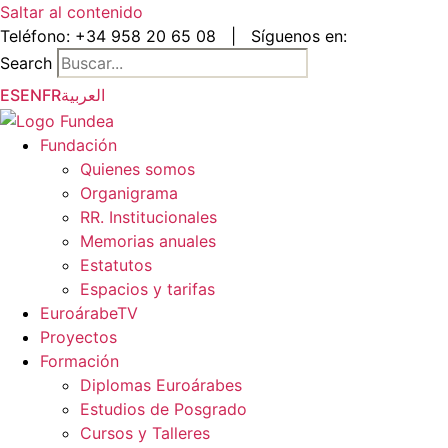
Saltar al contenido
Teléfono:
+34 958 20 65 08
|
Síguenos en:
Search
ES
EN
FR
العربية
Fundación
Quienes somos
Organigrama
RR. Institucionales
Memorias anuales
Estatutos
Espacios y tarifas
EuroárabeTV
Proyectos
Formación
Diplomas Euroárabes
Estudios de Posgrado
Cursos y Talleres