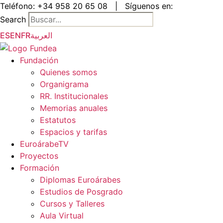
Saltar
Teléfono:
+34 958 20 65 08
|
Síguenos en:
al
Search
contenido
ES
EN
FR
العربية
Fundación
Quienes somos
Organigrama
RR. Institucionales
Memorias anuales
Estatutos
Espacios y tarifas
EuroárabeTV
Proyectos
Formación
Diplomas Euroárabes
Estudios de Posgrado
Cursos y Talleres
Aula Virtual