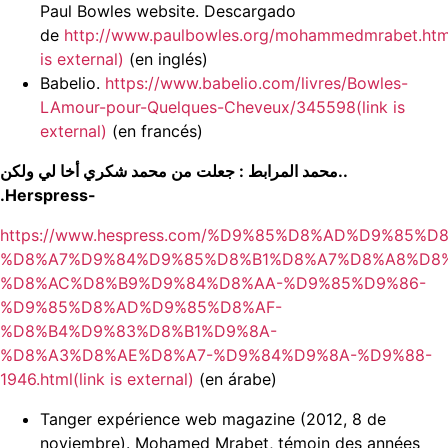
Paul Bowles website. Descargado
de
http://www.paulbowles.org/mohammedmrabet.html
is external)
(en inglés)
Babelio.
https://www.babelio.com/livres/Bowles-
LAmour-pour-Quelques-Cheveux/345598(link is
external)
(en francés)
جعلت من محمد شكري أخا لي ولكن
:
محمد المرابط
..
.Herspress-
https://www.hespress.com/%D9%85%D8%AD%D9%85%D
%D8%A7%D9%84%D9%85%D8%B1%D8%A7%D8%A8%D8%
%D8%AC%D8%B9%D9%84%D8%AA-%D9%85%D9%86-
%D9%85%D8%AD%D9%85%D8%AF-
%D8%B4%D9%83%D8%B1%D9%8A-
%D8%A3%D8%AE%D8%A7-%D9%84%D9%8A-%D9%88-
1946.html(link is external)
(en árabe)
Tanger expérience web magazine (2012, 8 de
noviembre). Mohamed Mrabet, témoin des années