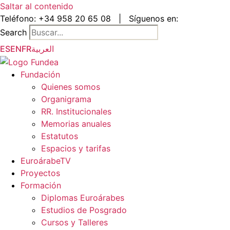
Saltar al contenido
Teléfono:
+34 958 20 65 08
|
Síguenos en:
Search
ES
EN
FR
العربية
Fundación
Quienes somos
Organigrama
RR. Institucionales
Memorias anuales
Estatutos
Espacios y tarifas
EuroárabeTV
Proyectos
Formación
Diplomas Euroárabes
Estudios de Posgrado
Cursos y Talleres