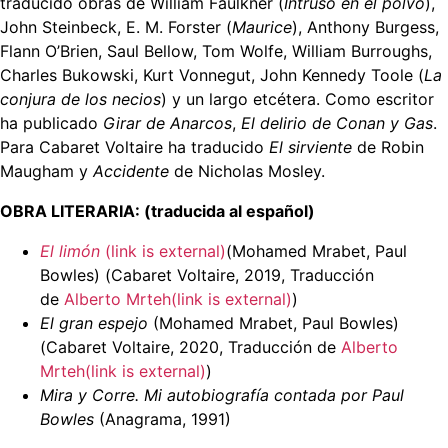
traducido obras de William Faulkner (
Intruso en el polvo
),
John Steinbeck, E. M. Forster (
Maurice
), Anthony Burgess,
Flann O’Brien, Saul Bellow, Tom Wolfe, William Burroughs,
Charles Bukowski, Kurt Vonnegut, John Kennedy Toole (
La
conjura de los necios
) y un largo etcétera. Como escritor
ha publicado
Girar de Anarcos
,
El delirio de Conan y Gas
.
Para Cabaret Voltaire ha traducido
El sirviente
de Robin
Maugham y
Accidente
de Nicholas Mosley.
OBRA LITERARIA: (traducida al español)
El limón
(link is external)
(Mohamed Mrabet, Paul
Bowles) (Cabaret Voltaire, 2019, Traducción
de
Alberto Mrteh(link is external)
)
El gran espejo
(Mohamed Mrabet, Paul Bowles)
(Cabaret Voltaire, 2020, Traducción de
Alberto
Mrteh(link is external)
)
Mira y Corre. Mi autobiografía contada por Paul
Bowles
(Anagrama, 1991)