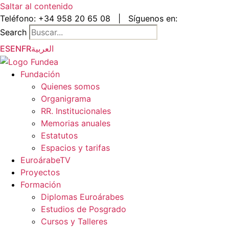
Saltar al contenido
Teléfono:
+34 958 20 65 08
|
Síguenos en:
Search
ES
EN
FR
العربية
Fundación
Quienes somos
Organigrama
RR. Institucionales
Memorias anuales
Estatutos
Espacios y tarifas
EuroárabeTV
Proyectos
Formación
Diplomas Euroárabes
Estudios de Posgrado
Cursos y Talleres