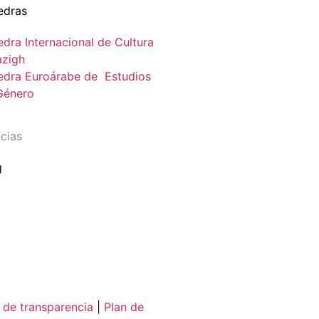
edras
dra Internacional de Cultura
zigh
edra Euroárabe de Estudios
Género
cias
g
 de transparencia
|
Plan de