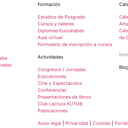
Formación
Cát
Estudios de Posgrado
Cáte
Cursos y talleres
Ama
Diplomas Euroárabes
Cát
Aula virtual
de 
Formulario de inscripción a cursos
Noti
Actividades
rabe
onales
Blo
Congresos / Jornadas
Exposiciones
Cine y Espectáculos
Conferencias
Presentaciones de libros
Club Lectura KUTUB
Publicaciones
Aviso legal
|
Privacidad
|
Cookies
|
Portal