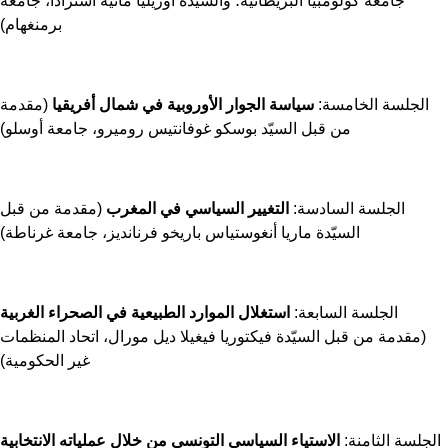
جامعة كولومبيا البريطانية؛ والسيّدة أوريليا مانيه استرادا، جامعة
برمنغهام)
الجلسة الخامسة:
سياسة الجوار الأوروبية في شمال أفريقيا
(مقدمة
من قبل السيّد بوسكو غوفانتيس روميرو، جامعة أوسلو)
الجلسة السادسة:
التغيير السياسي في المغرب
(مقدمة من قبل
السيّدة ماريا أنغوستياس باريخو فرنانديز، جامعة غرناطة)
الجلسة السابعة:
استغلال الموارد الطبيعية في الصحراء الغربية
(مقدمة من قبل السيّدة فيكتوريا فيغيلا ديل مورال، اتحاد المنظمات
غير الحكومية)
جلسة الثامنة:
الاستياء السياسي التونسي من خلال عملياته الانتخابية