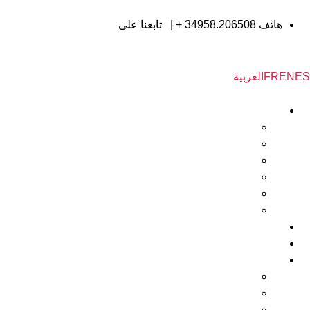
هاتف
34958.206508 +
|
تابعنا على
ES
EN
FR
العربية