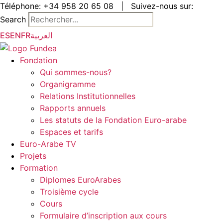
Aller
Téléphone:
+34 958 20 65 08
|
Suivez-nous sur:
au
Search
contenu
ES
EN
FR
العربية
Fondation
Qui sommes-nous?
Organigramme
Relations Institutionnelles
Rapports annuels
Les statuts de la Fondation Euro-arabe
Espaces et tarifs
Euro-Arabe TV
Projets
Formation
Diplomes EuroArabes
Troisième cycle
Cours
Formulaire d’inscription aux cours