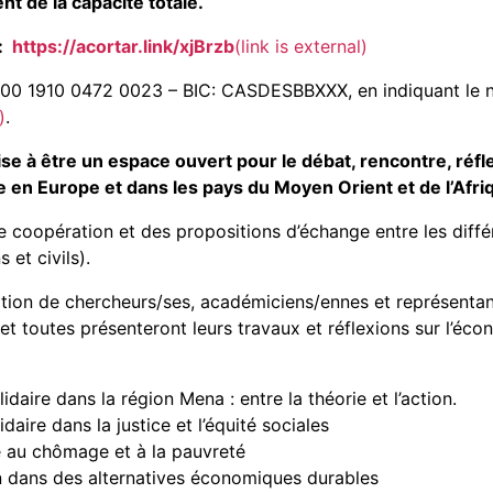
t de la capacité totale.
 :
https://acortar.link/xjBrzb
(link is external)
1800 1910 0472 0023 – BIC: CASDESBBXXX, en indiquant le 
)
.
se à être un espace ouvert pour le débat, rencontre, réfl
re en Europe et dans les pays du Moyen Orient et de l’Af
oopération et des propositions d’échange entre les différe
 et civils).
ation de chercheurs/ses, académiciens/ennes et représentan
et toutes présenteront leurs travaux et réflexions sur l’éco
aire dans la région Mena : entre la théorie et l’action.
aire dans la justice et l’équité sociales
e au chômage et à la pauvreté
n dans des alternatives économiques durables