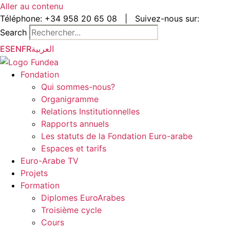
Aller au contenu
Téléphone:
+34 958 20 65 08
|
Suivez-nous sur:
Search
ES
EN
FR
العربية
Fondation
Qui sommes-nous?
Organigramme
Relations Institutionnelles
Rapports annuels
Les statuts de la Fondation Euro-arabe
Espaces et tarifs
Euro-Arabe TV
Projets
Formation
Diplomes EuroArabes
Troisième cycle
Cours