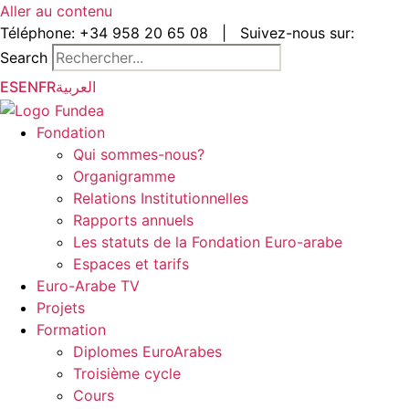
Aller au contenu
Téléphone:
+34 958 20 65 08
|
Suivez-nous sur:
Search
ES
EN
FR
العربية
Fondation
Qui sommes-nous?
Organigramme
Relations Institutionnelles
Rapports annuels
Les statuts de la Fondation Euro-arabe
Espaces et tarifs
Euro-Arabe TV
Projets
Formation
Diplomes EuroArabes
Troisième cycle
Cours