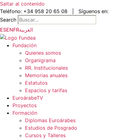
Saltar al contenido
Teléfono:
+34 958 20 65 08
|
Síguenos en:
Search
ES
EN
FR
العربية
Fundación
Quienes somos
Organigrama
RR. Institucionales
Memorias anuales
Estatutos
Espacios y tarifas
EuroárabeTV
Proyectos
Formación
Diplomas Euroárabes
Estudios de Posgrado
Cursos y Talleres