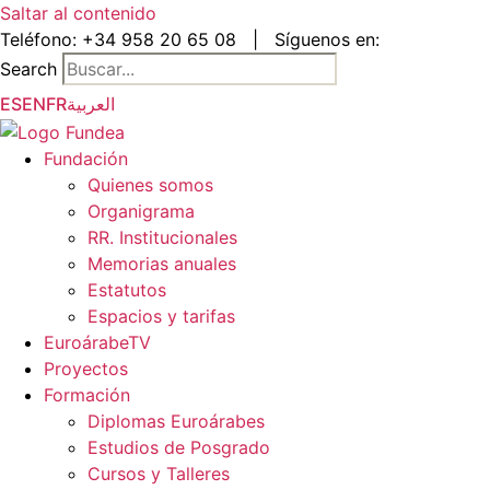
Saltar al contenido
Teléfono:
+34 958 20 65 08
|
Síguenos en:
Search
ES
EN
FR
العربية
Fundación
Quienes somos
Organigrama
RR. Institucionales
Memorias anuales
Estatutos
Espacios y tarifas
EuroárabeTV
Proyectos
Formación
Diplomas Euroárabes
Estudios de Posgrado
Cursos y Talleres