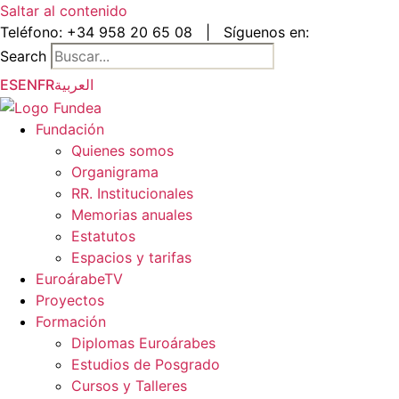
Saltar al contenido
Teléfono:
+34 958 20 65 08
|
Síguenos en:
Search
ES
EN
FR
العربية
Fundación
Quienes somos
Organigrama
RR. Institucionales
Memorias anuales
Estatutos
Espacios y tarifas
EuroárabeTV
Proyectos
Formación
Diplomas Euroárabes
Estudios de Posgrado
Cursos y Talleres