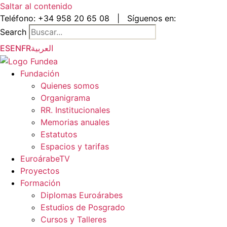
Saltar al contenido
Teléfono:
+34 958 20 65 08
|
Síguenos en:
Search
ES
EN
FR
العربية
Fundación
Quienes somos
Organigrama
RR. Institucionales
Memorias anuales
Estatutos
Espacios y tarifas
EuroárabeTV
Proyectos
Formación
Diplomas Euroárabes
Estudios de Posgrado
Cursos y Talleres