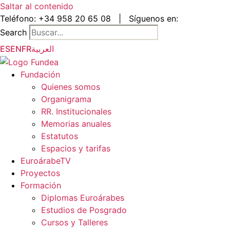
Saltar al contenido
Teléfono:
+34 958 20 65 08
|
Síguenos en:
Search
ES
EN
FR
العربية
Fundación
Quienes somos
Organigrama
RR. Institucionales
Memorias anuales
Estatutos
Espacios y tarifas
EuroárabeTV
Proyectos
Formación
Diplomas Euroárabes
Estudios de Posgrado
Cursos y Talleres