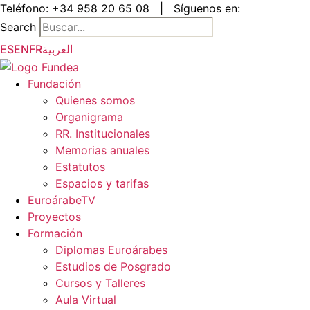
Saltar
Teléfono:
+34 958 20 65 08
|
Síguenos en:
al
Search
contenido
ES
EN
FR
العربية
Fundación
Quienes somos
Organigrama
RR. Institucionales
Memorias anuales
Estatutos
Espacios y tarifas
EuroárabeTV
Proyectos
Formación
Diplomas Euroárabes
Estudios de Posgrado
Cursos y Talleres
Aula Virtual