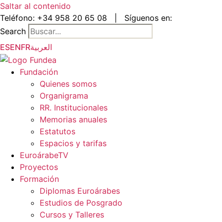
Saltar al contenido
Teléfono:
+34 958 20 65 08
|
Síguenos en:
Search
ES
EN
FR
العربية
Fundación
Quienes somos
Organigrama
RR. Institucionales
Memorias anuales
Estatutos
Espacios y tarifas
EuroárabeTV
Proyectos
Formación
Diplomas Euroárabes
Estudios de Posgrado
Cursos y Talleres