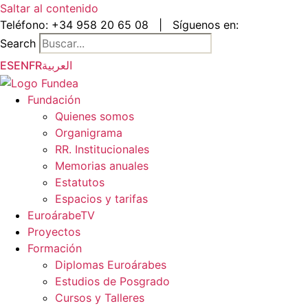
Saltar al contenido
Teléfono:
+34 958 20 65 08
|
Síguenos en:
Search
ES
EN
FR
العربية
Fundación
Quienes somos
Organigrama
RR. Institucionales
Memorias anuales
Estatutos
Espacios y tarifas
EuroárabeTV
Proyectos
Formación
Diplomas Euroárabes
Estudios de Posgrado
Cursos y Talleres