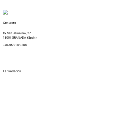
Contacto
C/ San Jerónimo, 27
18001 GRANADA (Spain)
+34 958 206 508
La fundación
¿Quiénes somos?
Memorias Anuales
Biblioteca
Organigrama
Espacios y tarifas
Estatutos de
la Fundación Euroárabe
Relaciones Institucionales
Proyectos