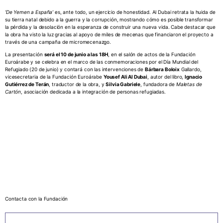
‘De Yemen a España’
es, ante todo, un ejercicio de honestidad. Al Dubai retrata la huida de
su tierra natal debido a la guerra y la corrupción, mostrando cómo es posible transformar
la pérdida y la desolación en la esperanza de construir una nueva vida. Cabe destacar que
la obra ha visto la luz gracias al apoyo de miles de mecenas que financiaron el proyecto a
través de una campaña de micromecenazgo.
La presentación
será el 10 de junio a las 18H
, en el salón de actos de la Fundación
Euroárabe y se celebra en el marco de las conmemoraciones por el Día Mundial del
Refugiado (20 de junio) y contará con las intervenciones de
Bárbara Boloix
Gallardo,
vicesecretaria de la Fundación Euroárabe
Yousef Ali Al Dubai
, autor del libro,
Ignacio
Gutiérrez de Terán
, traductor de la obra, y
Silvia Gabriele
, fundadora de
Maletas de
Cartón
, asociación dedicada a la integración de personas refugiadas.
Contacta con la Fundación