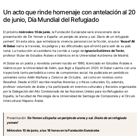
Un acto que rinde homenaje con antelación al 20
de junio, Día Mundial del Refugiado
El próximo
miércoles 10 de junio
, la Fundación Euroárabe será el escenario de la
presentación de
‘De Yemen a España: un periplo de arena y sal. Diario de un refugiado
yemení’
. En esta obra, que entrelaza la vivencia personal con la ficción, el autor
Yousef Ali
Al Dubai
narra la travesía, los peligros y las dificultades que afrontó para salir de su país
natal. La traducción al castellano ha corrido a cargo de
Ignacio Gutiérrez de Terán
,
profesor titular de Estudios Árabes e Islámicos en la Universidad Autónoma de Madrid.
Al Dubai es un poeta y novelista yemení nacido en 1990, licenciado en Estudios Árabes e
Islámicos por la Universidad de Adén, que llegó a España en 2020. Al Dubai cuenta con una
trayectoria tanto periodística como de compromiso social. Ha publicado en periódicos
yemeníes como
Adén Mañana
y
Catorce de Octubre
, así como en revistas como
Rawafed
. Desde el 2021 escribe reseñas literarias y críticas culturales. Es, además,
profesor voluntario de árabe y ha participado en eventos culturales y literarios organizados
por la Delegación del Alto Comisionado de las Naciones Unidas para los Refugiados en
España, la Facultad de Psicología de la Universidad de Santiago de Compostela y el Circulo
Intercultural Hispano Árabe.
Presentación
‘
De Yemen a España: un periplo de arena y sal. Diario de un refugiado
yemení’
Miércoles 10 de junio, a las 18 horas en la Fundación Euroárabe