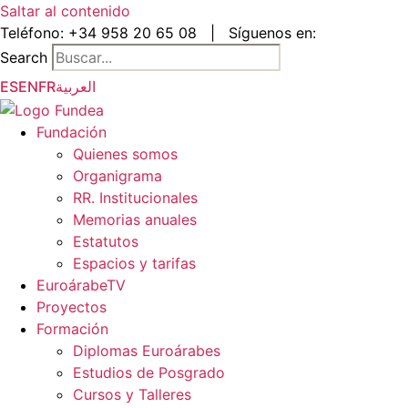
Saltar al contenido
Teléfono:
+34 958 20 65 08
|
Síguenos en:
Search
ES
EN
FR
العربية
Fundación
Quienes somos
Organigrama
RR. Institucionales
Memorias anuales
Estatutos
Espacios y tarifas
EuroárabeTV
Proyectos
Formación
Diplomas Euroárabes
Estudios de Posgrado
Cursos y Talleres