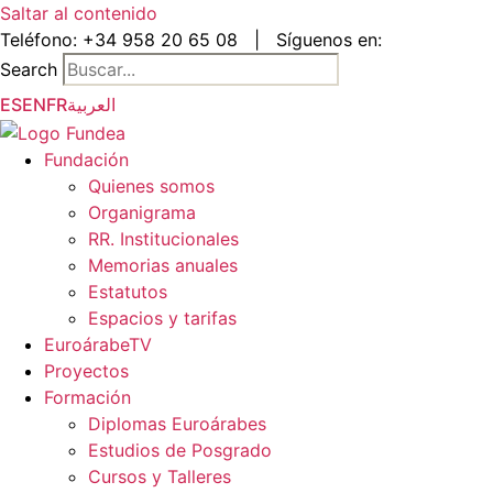
Saltar al contenido
Teléfono:
+34 958 20 65 08
|
Síguenos en:
Search
ES
EN
FR
العربية
Fundación
Quienes somos
Organigrama
RR. Institucionales
Memorias anuales
Estatutos
Espacios y tarifas
EuroárabeTV
Proyectos
Formación
Diplomas Euroárabes
Estudios de Posgrado
Cursos y Talleres