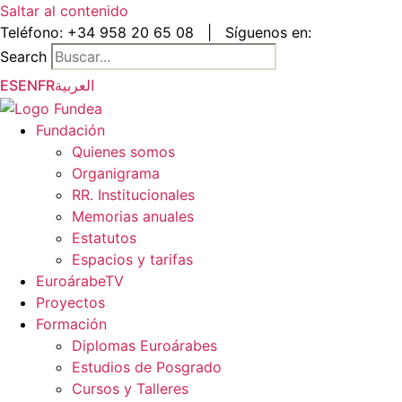
Saltar al contenido
Teléfono:
+34 958 20 65 08
|
Síguenos en:
Search
ES
EN
FR
العربية
Fundación
Quienes somos
Organigrama
RR. Institucionales
Memorias anuales
Estatutos
Espacios y tarifas
EuroárabeTV
Proyectos
Formación
Diplomas Euroárabes
Estudios de Posgrado
Cursos y Talleres