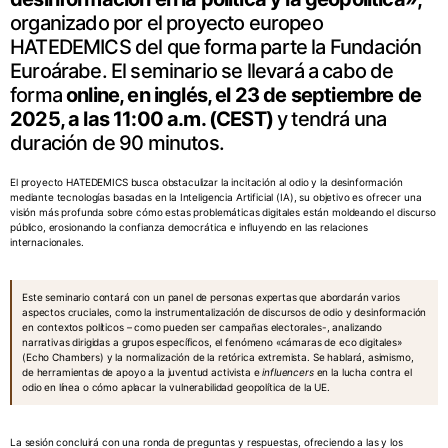
organizado por el proyecto europeo
HATEDEMICS del que forma parte la Fundación
Euroárabe. El seminario se llevará a cabo de
forma
online, en inglés, el 23 de septiembre de
2025, a las 11:00 a.m. (CEST)
y tendrá una
duración de 90 minutos.
El proyecto HATEDEMICS busca obstaculizar la incitación al odio y la desinformación
mediante tecnologías basadas en la Inteligencia Artificial (IA), su objetivo es ofrecer una
visión más profunda sobre cómo estas problemáticas digitales están moldeando el discurso
público, erosionando la confianza democrática e influyendo en las relaciones
internacionales.
Este seminario contará con un panel de personas expertas que abordarán varios
aspectos cruciales, como la instrumentalización de discursos de odio y desinformación
en contextos políticos – como pueden ser campañas electorales-, analizando
narrativas dirigidas a grupos específicos, el fenómeno «cámaras de eco digitales»
(Echo Chambers) y la normalización de la retórica extremista. Se hablará, asimismo,
de herramientas de apoyo a la juventud activista e
influencers
en la lucha contra el
odio en línea o cómo aplacar la vulnerabilidad geopolítica de la UE.
La sesión concluirá con una ronda de preguntas y respuestas, ofreciendo a las y los