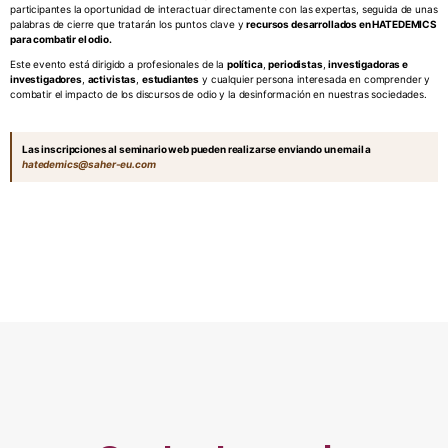
participantes la oportunidad de interactuar directamente con las expertas, seguida de unas
palabras de cierre que tratarán los puntos clave y
recursos desarrollados en HATEDEMICS
para combatir el odio.
Este evento está dirigido a profesionales de la
política
,
periodistas
,
investigadoras e
investigadores
,
activistas
,
estudiantes
y cualquier persona interesada en comprender y
combatir el impacto de los discursos de odio y la desinformación en nuestras sociedades.
Las inscripciones al seminario web pueden realizarse enviando un email a
hatedemics@saher-eu.com