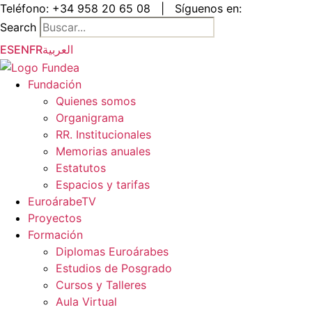
Saltar
Teléfono:
+34 958 20 65 08
|
Síguenos en:
al
Search
contenido
ES
EN
FR
العربية
Fundación
Quienes somos
Organigrama
RR. Institucionales
Memorias anuales
Estatutos
Espacios y tarifas
EuroárabeTV
Proyectos
Formación
Diplomas Euroárabes
Estudios de Posgrado
Cursos y Talleres
Aula Virtual