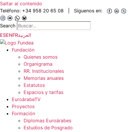
Saltar al contenido
Teléfono:
+34 958 20 65 08
|
Síguenos en:
Search
ES
EN
FR
العربية
Fundación
Quienes somos
Organigrama
RR. Institucionales
Memorias anuales
Estatutos
Espacios y tarifas
EuroárabeTV
Proyectos
Formación
Diplomas Euroárabes
Estudios de Posgrado