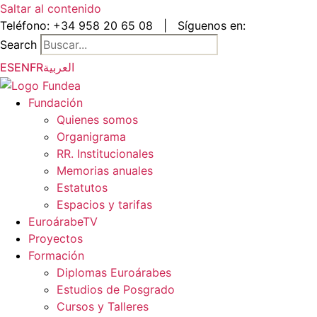
Saltar al contenido
Teléfono:
+34 958 20 65 08
|
Síguenos en:
Search
ES
EN
FR
العربية
Fundación
Quienes somos
Organigrama
RR. Institucionales
Memorias anuales
Estatutos
Espacios y tarifas
EuroárabeTV
Proyectos
Formación
Diplomas Euroárabes
Estudios de Posgrado
Cursos y Talleres