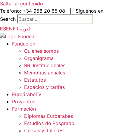
Saltar al contenido
Teléfono:
+34 958 20 65 08
|
Síguenos en:
Search
ES
EN
FR
العربية
Fundación
Quienes somos
Organigrama
RR. Institucionales
Memorias anuales
Estatutos
Espacios y tarifas
EuroárabeTV
Proyectos
Formación
Diplomas Euroárabes
Estudios de Posgrado
Cursos y Talleres