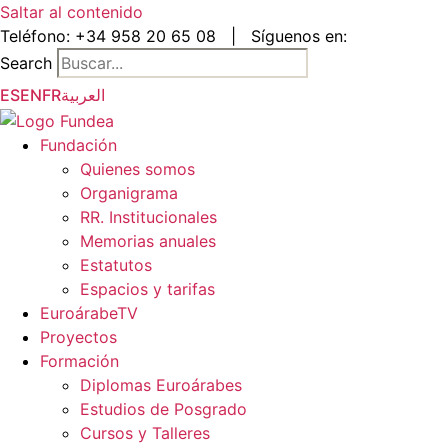
Saltar al contenido
Teléfono:
+34 958 20 65 08
|
Síguenos en:
Search
ES
EN
FR
العربية
Fundación
Quienes somos
Organigrama
RR. Institucionales
Memorias anuales
Estatutos
Espacios y tarifas
EuroárabeTV
Proyectos
Formación
Diplomas Euroárabes
Estudios de Posgrado
Cursos y Talleres