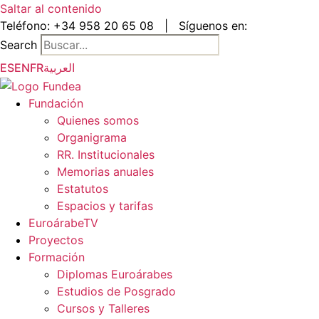
Saltar al contenido
Teléfono:
+34 958 20 65 08
|
Síguenos en:
Search
ES
EN
FR
العربية
Fundación
Quienes somos
Organigrama
RR. Institucionales
Memorias anuales
Estatutos
Espacios y tarifas
EuroárabeTV
Proyectos
Formación
Diplomas Euroárabes
Estudios de Posgrado
Cursos y Talleres