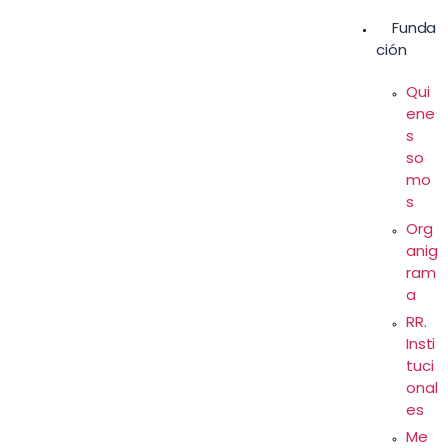
Funda
ción
Qui
ene
s
so
mo
s
Org
anig
ram
a
RR.
Insti
tuci
onal
es
Me