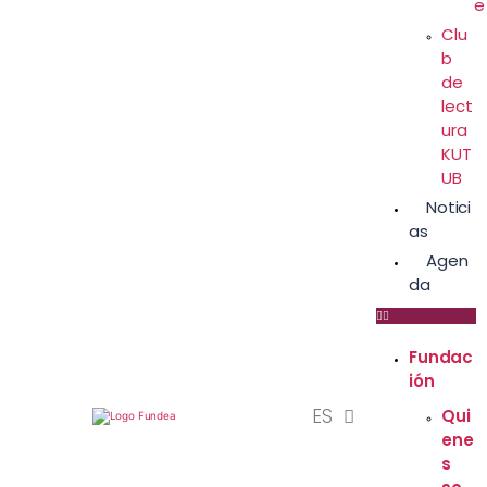
e
Clu
b
de
lect
ura
KUT
UB
Notici
as
Agen
da
EN
Fundac
FR
ión
ES
AR
Qui
ene
s