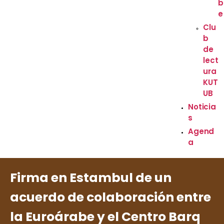
b
e
Clu
b
de
lect
ura
KUT
UB
Noticia
s
Agend
a
Firma en Estambul de un
acuerdo de colaboración entre
la Euroárabe y el Centro Barq