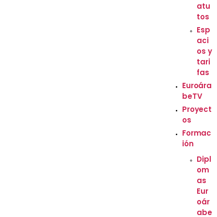
atu
tos
Esp
aci
os y
tari
fas
Euroára
beTV
Proyect
os
Formac
ión
Dipl
om
as
Eur
oár
abe