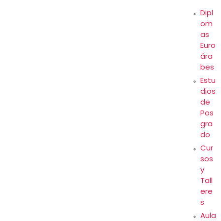
Dipl
om
as
Euro
ára
bes
Estu
dios
de
Pos
gra
do
Cur
sos
y
Tall
ere
s
Aula