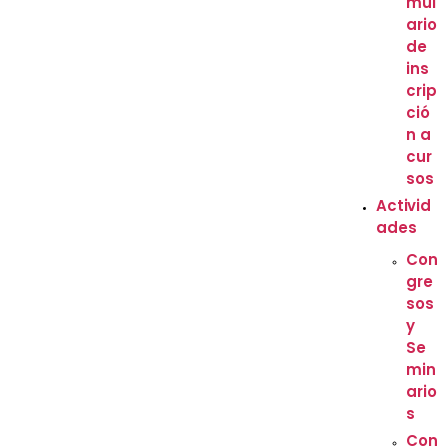
mul
ario
de
ins
crip
ció
n a
cur
sos
Activid
ades
Con
gre
sos
y
Se
min
ario
s
Con