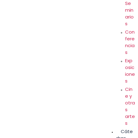
Se
min
ario
s
Con
fere
ncia
s
Exp
osic
ione
s
Cin
e y
otra
s
arte
s
Cáte