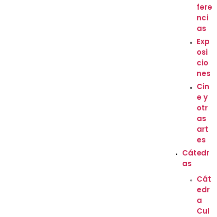
fere
nci
as
Exp
osi
cio
nes
Cin
e y
otr
as
art
es
Cátedr
as
Cát
edr
a
Cul