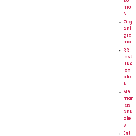
so
mo
s
Org
ani
gra
ma
RR.
Inst
ituc
ion
ale
s
Me
mor
ias
anu
ale
s
Est