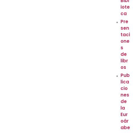
Bibl
iote
ca
Pre
sen
taci
one
s
de
libr
os
Pub
lica
cio
nes
de
la
Eur
oár
abe