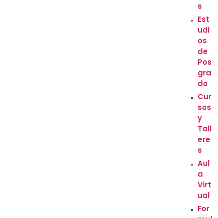
s
Est
udi
os
de
Pos
gra
do
Cur
sos
y
Tall
ere
s
Aul
a
Virt
ual
For