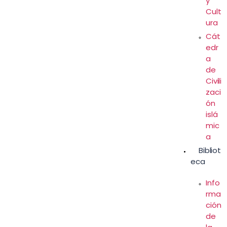
y
Cult
ura
Cát
edr
a
de
Civili
zaci
ón
islá
mic
a
Bibliot
eca
Info
rma
ción
de