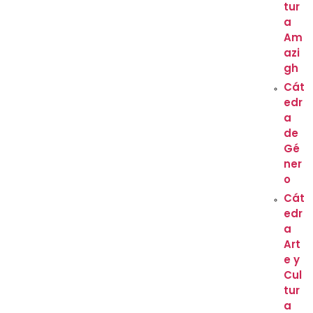
tur
a
Am
azi
gh
Cát
edr
a
de
Gé
ner
o
Cát
edr
a
Art
e y
Cul
tur
a