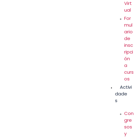
Virt
ual
For
mul
ario
de
insc
ripci
ón
a
curs
os
Activi
dade
s
Con
gre
sos
y