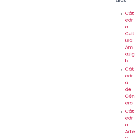
dras
Cát
edr
a
Cult
ura
Am
azig
h
Cát
edr
a
de
Gén
ero
Cát
edr
a
Arte