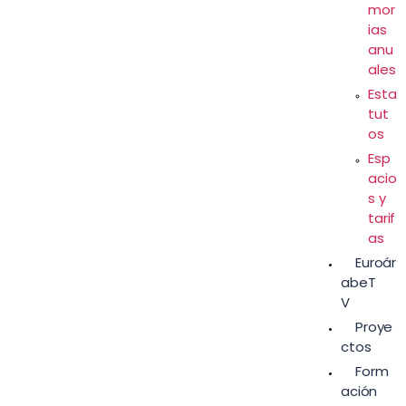
mor
ias
anu
ales
Esta
tut
os
Esp
acio
s y
tarif
as
Euroár
abeT
V
Proye
ctos
Form
ación