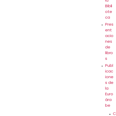
la
Bibli
ote
ca
Pres
ent
acio
nes
de
libro
s
Publ
icac
ione
s de
la
Euro
ára
be
C