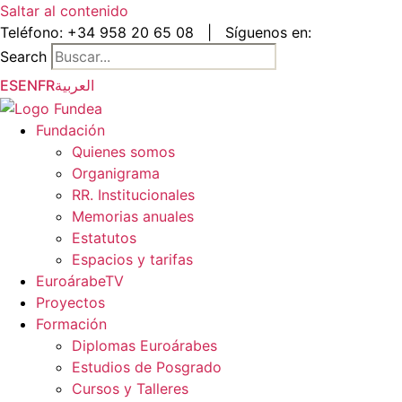
Saltar al contenido
Teléfono:
+34 958 20 65 08
|
Síguenos en:
Search
ES
EN
FR
العربية
Fundación
Quienes somos
Organigrama
RR. Institucionales
Memorias anuales
Estatutos
Espacios y tarifas
EuroárabeTV
Proyectos
Formación
Diplomas Euroárabes
Estudios de Posgrado
Cursos y Talleres