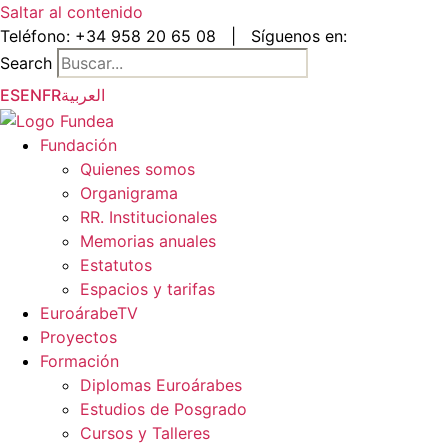
Saltar al contenido
Teléfono:
+34 958 20 65 08
|
Síguenos en:
Search
ES
EN
FR
العربية
Fundación
Quienes somos
Organigrama
RR. Institucionales
Memorias anuales
Estatutos
Espacios y tarifas
EuroárabeTV
Proyectos
Formación
Diplomas Euroárabes
Estudios de Posgrado
Cursos y Talleres