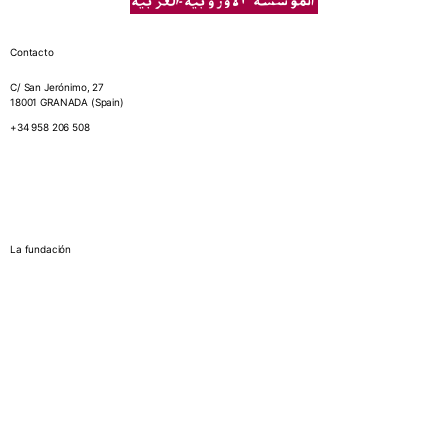
Contacto
C/ San Jerónimo, 27
18001 GRANADA (Spain)
+34 958 206 508
La fundación
¿Quiénes somos?
Memorias Anuales
Biblioteca
Organigrama
Espacios y tarifas
Estatutos de
la Fundación Euroárabe
Relaciones Institucionales
Proyectos