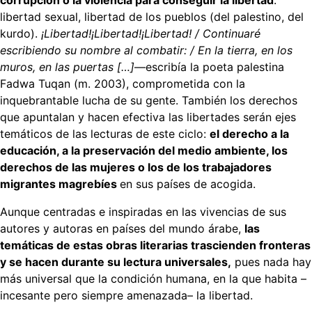
corrupción o la violencia para conseguir la libertad
:
libertad sexual, libertad de los pueblos (del palestino, del
kurdo).
¡Libertad!¡Libertad!¡Libertad! / Continuaré
escribiendo su nombre al combatir: / En la tierra, en los
muros, en las puertas […]
—escribía la poeta palestina
Fadwa Tuqan (m. 2003), comprometida con la
inquebrantable lucha de su gente. También los derechos
que apuntalan y hacen efectiva las libertades serán ejes
temáticos de las lecturas de este ciclo:
el derecho a la
educación, a la preservación del medio ambiente, los
derechos de las mujeres o los de los trabajadores
migrantes magrebíes
en sus países de acogida.
Aunque centradas e inspiradas en las vivencias de sus
autores y autoras en países del mundo árabe,
las
temáticas de estas obras literarias trascienden fronteras
y se hacen durante su lectura universales,
pues nada hay
más universal que la condición humana, en la que habita –
incesante pero siempre amenazada– la libertad.