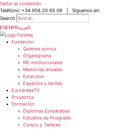
Saltar al contenido
Teléfono:
+34 958 20 65 08
|
Síguenos en:
Search
ES
EN
FR
العربية
Fundación
Quienes somos
Organigrama
RR. Institucionales
Memorias anuales
Estatutos
Espacios y tarifas
EuroárabeTV
Proyectos
Formación
Diplomas Euroárabes
Estudios de Posgrado
Cursos y Talleres