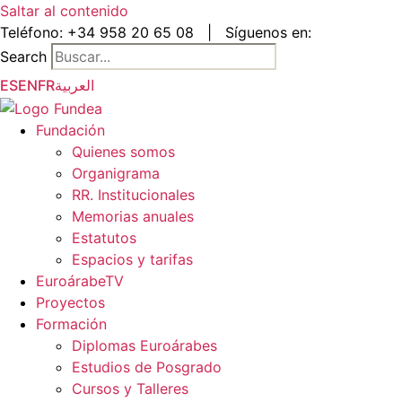
Saltar al contenido
Teléfono:
+34 958 20 65 08
|
Síguenos en:
Search
ES
EN
FR
العربية
Fundación
Quienes somos
Organigrama
RR. Institucionales
Memorias anuales
Estatutos
Espacios y tarifas
EuroárabeTV
Proyectos
Formación
Diplomas Euroárabes
Estudios de Posgrado
Cursos y Talleres