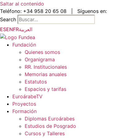
Saltar al contenido
Teléfono:
+34 958 20 65 08
|
Síguenos en:
Search
ES
EN
FR
العربية
Fundación
Quienes somos
Organigrama
RR. Institucionales
Memorias anuales
Estatutos
Espacios y tarifas
EuroárabeTV
Proyectos
Formación
Diplomas Euroárabes
Estudios de Posgrado
Cursos y Talleres