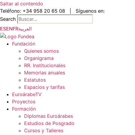
Saltar al contenido
Teléfono:
+34 958 20 65 08
|
Síguenos en:
Search
ES
EN
FR
العربية
Fundación
Quienes somos
Organigrama
RR. Institucionales
Memorias anuales
Estatutos
Espacios y tarifas
EuroárabeTV
Proyectos
Formación
Diplomas Euroárabes
Estudios de Posgrado
Cursos y Talleres