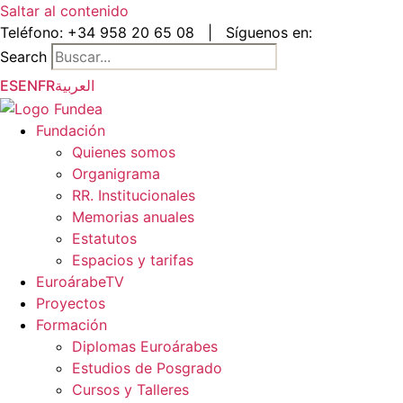
Saltar al contenido
Teléfono:
+34 958 20 65 08
|
Síguenos en:
Search
ES
EN
FR
العربية
Fundación
Quienes somos
Organigrama
RR. Institucionales
Memorias anuales
Estatutos
Espacios y tarifas
EuroárabeTV
Proyectos
Formación
Diplomas Euroárabes
Estudios de Posgrado
Cursos y Talleres