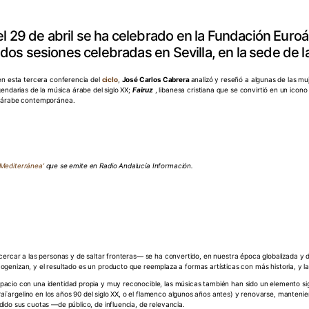
l 29 de abril se ha celebrado en la Fundación Euroá
s dos sesiones celebradas en Sevilla, en la sede de 
en esta tercera conferencia del
ciclo
,
José Carlos Cabrera
analizó y reseñó a algunas de las mu
endarias de la música árabe del siglo XX;
Fairuz
, libanesa cristiana que se convirtió en un icon
ra árabe contemporánea.
 Mediterránea’
que se emite en Radio Andalucía Información.
cercar a las personas y de saltar fronteras— se ha convertido, en nuestra época globalizada y
mogenizan, y el resultado es un producto que reemplaza a formas artísticas con más historia, y la
cio con una identidad propia y muy reconocible, las músicas también han sido un elemento sign
raï
argelino en los años 90 del siglo XX, o el flamenco algunos años antes) y renovarse, mantenien
ido sus cuotas —de público, de influencia, de relevancia.