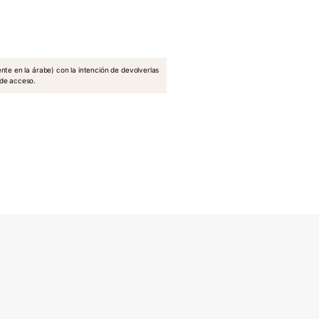
nte en la árabe) con la intención de devolverlas
 de acceso.