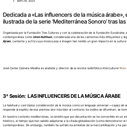
abril 29, 2025
Dedicada a «Las influencers de la música árabe», e
ilustrada de la serie ‘Mediterránea Sonoro’ tras la
Organizada por la Fundación Tres Culturas y con la colaboración de la Fundación Euroárabe, 
contemporánea como
Umm Kulthum
, considerada una de las cantantes más influyentes y leg
Ajram
, cantante y actriz cuya música pop e imagen han tenido un gran impacto en la cultu
José Carlos Cabrera Medina es arabista y director de la revista radiofónica intercultural
‘Ruta
3ª Sesión: LAS INFLUENCERS DE LA MÚSICA ÁRABE
La habitual y casi tópica consideración de la música como un lenguaje universal —capaz de a
responde al espíritu de esa premisa sino más bien al contrario: los estilos se difuminan, se ho
En nuestro contexto mediterráneo, un ámbito que por decantación se ha convertido en un espa
histórico, al tiempo que han sabido adaptarse a la citada globalización (como demostraron el
contemporáneo. Sin embargo, también ha sufrido los embates de la mercantilización y ha perd