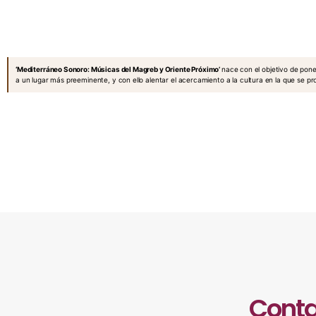
‘Mediterráneo Sonoro: Músicas del Magreb y Oriente Próximo’
nace con el objetivo de pone
a un lugar más preeminente, y con ello alentar el acercamiento a la cultura en la que se
Conta