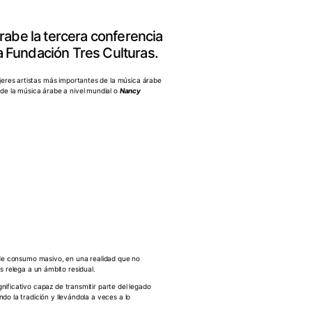
rabe la tercera conferencia
la Fundación Tres Culturas.
jeres artistas más importantes de la música árabe
o de la música árabe a nivel mundial o
Nancy
 de consumo masivo, en una realidad que no
s relega a un ámbito residual.
ificativo capaz de transmitir parte del legado
do la tradición y llevándola a veces a lo