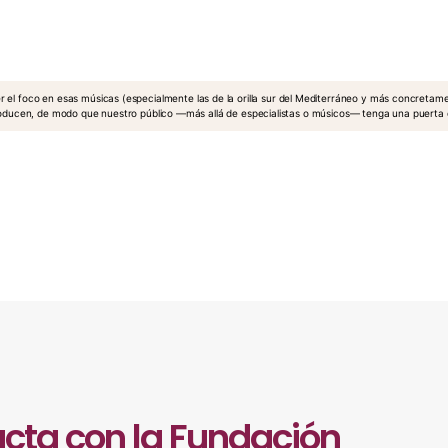
r el foco en esas músicas (especialmente las de la orilla sur del Mediterráneo y más concretame
 producen, de modo que nuestro público —más allá de especialistas o músicos— tenga una puerta
cta con la Fundación