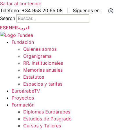
Saltar al contenido
Teléfono:
+34 958 20 65 08
|
Síguenos en:
Search
ES
EN
FR
العربية
Fundación
Quienes somos
Organigrama
RR. Institucionales
Memorias anuales
Estatutos
Espacios y tarifas
EuroárabeTV
Proyectos
Formación
Diplomas Euroárabes
Estudios de Posgrado
Cursos y Talleres