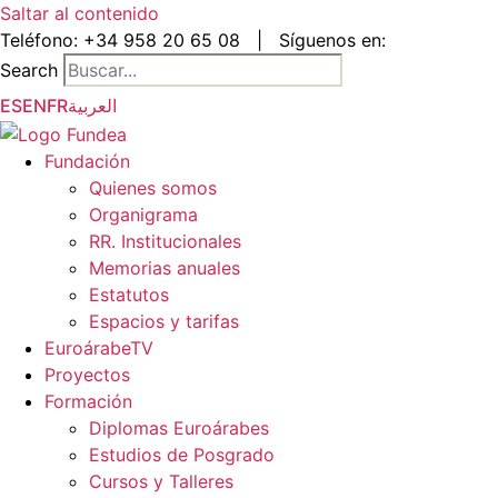
Saltar al contenido
Teléfono:
+34 958 20 65 08
|
Síguenos en:
Search
ES
EN
FR
العربية
Fundación
Quienes somos
Organigrama
RR. Institucionales
Memorias anuales
Estatutos
Espacios y tarifas
EuroárabeTV
Proyectos
Formación
Diplomas Euroárabes
Estudios de Posgrado
Cursos y Talleres